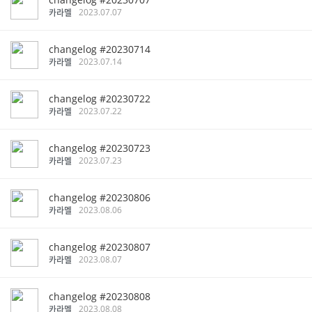
카라멜
2023.07.07
changelog #20230714
카라멜
2023.07.14
changelog #20230722
카라멜
2023.07.22
changelog #20230723
카라멜
2023.07.23
changelog #20230806
카라멜
2023.08.06
changelog #20230807
카라멜
2023.08.07
changelog #20230808
카라멜
2023.08.08