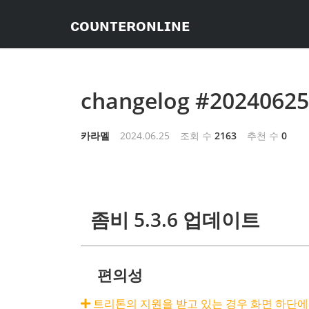
ᴄᴏᴜɴᴛᴇʀᴏɴʟɪɴᴇ
changelog #20240625
카라멜
2024.06.25
조회 수
2163
추천 수
0
좀비 5.3.6 업데이트
편의성
트리톤의 지원을 받고 있는 경우 화면 하단에