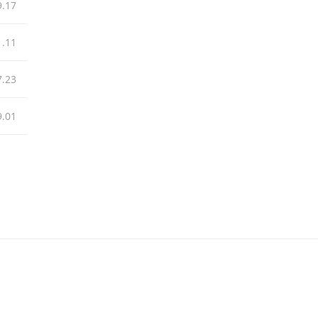
9.17
1.11
7.23
9.01