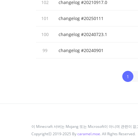
102
changelog #20210917.0
101
changelog #20250111
100
changelog #20240723.1
99
changelog #20240901
1
이 Minecraft 서버는 Mojang 또는 Microsoft이 아니며 관련이 
Copyrightⓒ 2019-2025 By
caramel.moe
. All Rights Reserved.