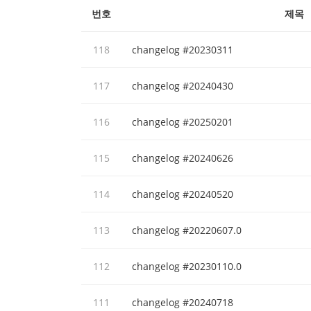
번호
제목
118
changelog #20230311
117
changelog #20240430
116
changelog #20250201
115
changelog #20240626
114
changelog #20240520
113
changelog #20220607.0
112
changelog #20230110.0
111
changelog #20240718