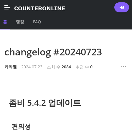
ᴄᴏᴜɴᴛᴇʀᴏɴʟɪɴᴇ
홈
랭킹
FAQ
changelog #20240723
카라멜
2024.07.23
조회 수
2084
추천 수
0
좀비 5.4.2 업데이트
편의성