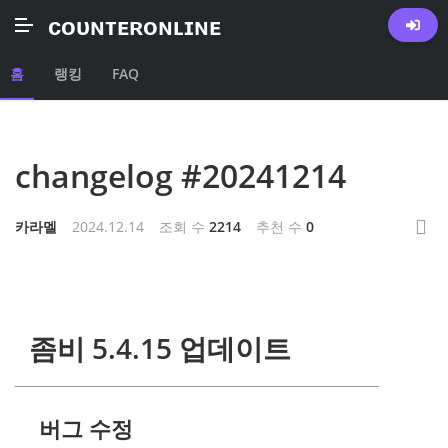
ᴄᴏᴜɴᴛᴇʀᴏɴʟɪɴᴇ
홈
랭킹
FAQ
changelog #20241214
카라멜
2024.12.14
조회 수
2214
추천 수
0
좀비 5.4.15 업데이트
버그 수정