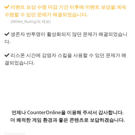
이벤트 보상 수령 마감 기간 이후에 이벤트 보상을 계속
수령할 수 있던 문제가 해결되었습니다.
(White_Rum님의 제보)
생존자 반투명이 활성화되지 않던 문제가 해결되었습니
다.
리스폰 시간에 감염자 스킬을 사용할 수 있던 문제가 해
결되었습니다.
언제나 CounterOnline을 이용해 주셔서 감사합니다.
더 쾌적한 게임 환경과 좋은 콘텐츠로 보답하겠습니다.