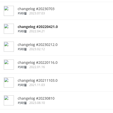
changelog #20230703
카라멜
2023.07.03
changelog #20220421.0
카라멜
2022.04.21
changelog #20230212.0
카라멜
2023.02.12
changelog #20220116.0
카라멜
2022.01.16
changelog #20211103.0
카라멜
2021.11.03
changelog #20230810
카라멜
2023.08.10