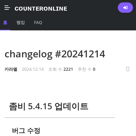
ᴄᴏᴜɴᴛᴇʀᴏɴʟɪɴᴇ
홈
랭킹
FAQ
changelog #20241214
카라멜
2024.12.14
조회 수
2221
추천 수
0
좀비 5.4.15 업데이트
버그 수정