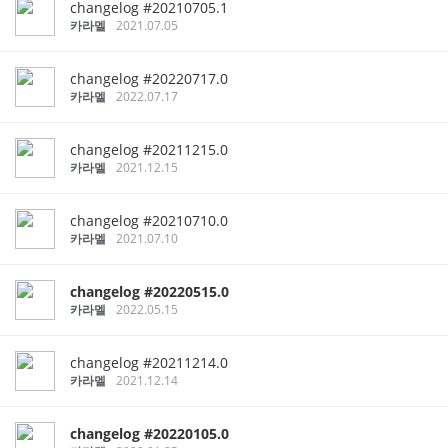
changelog #20210705.1
카라멜
2021.07.05
changelog #20220717.0
카라멜
2022.07.17
changelog #20211215.0
카라멜
2021.12.15
changelog #20210710.0
카라멜
2021.07.10
changelog #20220515.0
카라멜
2022.05.15
changelog #20211214.0
카라멜
2021.12.14
changelog #20220105.0