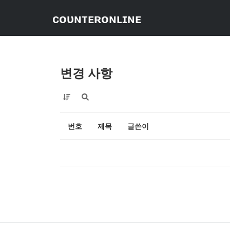
ᴄᴏᴜɴᴛᴇʀᴏɴʟɪɴᴇ
변경 사항
번호
제목
글쓴이