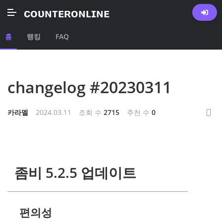
ᴄᴏᴜɴᴛᴇʀᴏɴʟɪɴᴇ
홈
랭킹
FAQ
changelog #20230311
카라멜
2024.03.11
조회 수
2715
추천 수
0
좀비 5.2.5 업데이트
편의성