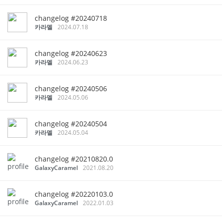
changelog #20240718
카라멜
2024.07.18
changelog #20240623
카라멜
2024.06.23
changelog #20240506
카라멜
2024.05.06
changelog #20240504
카라멜
2024.05.04
changelog #20210820.0
GalaxyCaramel
2021.08.20
changelog #20220103.0
GalaxyCaramel
2022.01.03