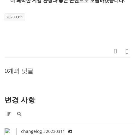
더 쾌적한 게임 환경과 좋은 콘텐츠로 보답하겠습니다.
20230311
0개의 댓글
변경 사항
changelog #20230311