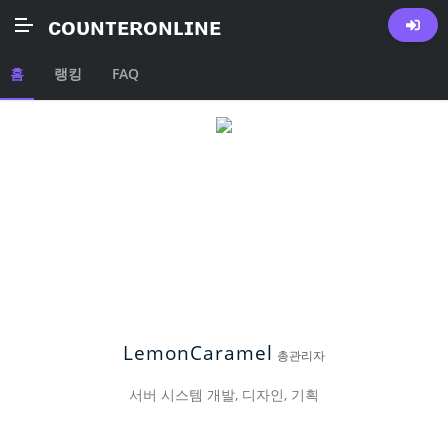
ᴄᴏᴜɴᴛᴇʀᴏɴʟɪɴᴇ
주 운영진
홈
랭킹
FAQ
LemonCaramel
총관리자
서버 시스템 개발, 디자인, 기획