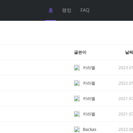
홈
랭킹
FAQ
글쓴이
날
카라멜
2023.0
카라멜
2022.0
카라멜
2021.0
카라멜
2021.0
Backas
2022.0