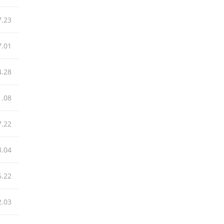
7.23
7.01
4.28
1.08
7.22
3.04
6.22
2.03