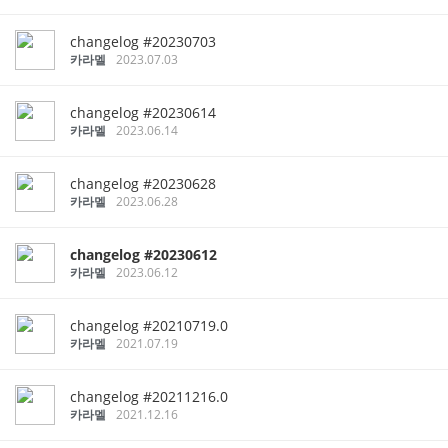
changelog #20230703
카라멜
2023.07.03
changelog #20230614
카라멜
2023.06.14
changelog #20230628
카라멜
2023.06.28
changelog #20230612
카라멜
2023.06.12
changelog #20210719.0
카라멜
2021.07.19
changelog #20211216.0
카라멜
2021.12.16