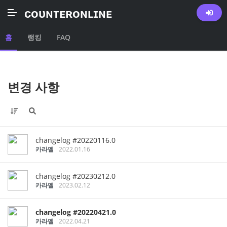
ᴄᴏᴜɴᴛᴇʀᴏɴʟɪɴᴇ
홈
랭킹
FAQ
변경 사항
changelog #20220116.0
카라멜
2022.01.16
changelog #20230212.0
카라멜
2023.02.12
changelog #20220421.0
카라멜
2022.04.21