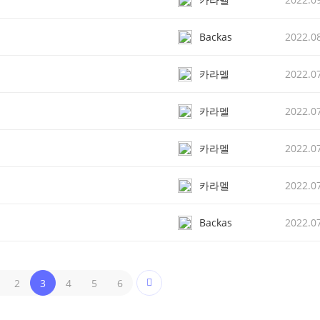
Backas
2022.0
카라멜
2022.0
카라멜
2022.0
카라멜
2022.0
카라멜
2022.0
Backas
2022.0
2
3
4
5
6