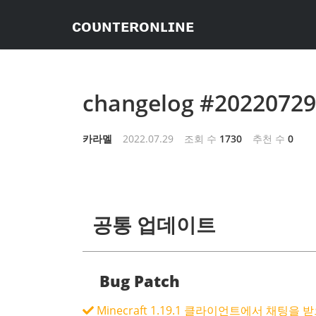
ᴄᴏᴜɴᴛᴇʀᴏɴʟɪɴᴇ
changelog #20220729
카라멜
2022.07.29
조회 수
1730
추천 수
0
공통 업데이트
Bug Patch
Minecraft 1.19.1 클라이언트에서 채