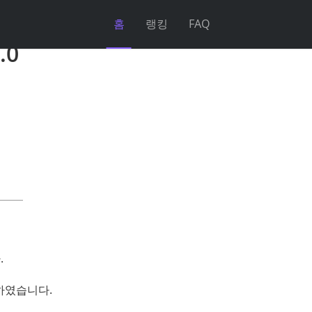
홈
랭킹
FAQ
.0
.
정하였습니다.