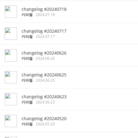
changelog #20240718
카라멜
2024.07.18
changelog #20240717
카라멜
2024.07.17
changelog #20240626
카라멜
2024.06.26
changelog #20240625
카라멜
2024.06.25
changelog #20240623
카라멜
2024.06.23
changelog #20240520
카라멜
2024.05.20