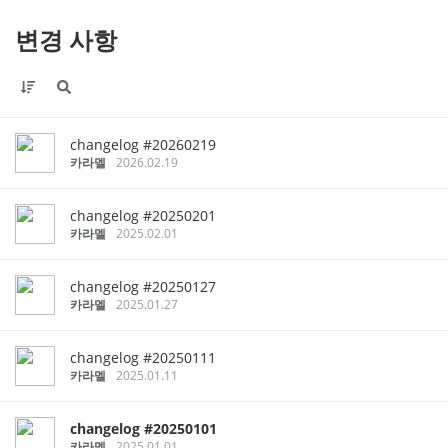
변경 사항
changelog #20260219
카라멜
2026.02.19
changelog #20250201
카라멜
2025.02.01
changelog #20250127
카라멜
2025.01.27
changelog #20250111
카라멜
2025.01.11
changelog #20250101
카라멜
2025.01.01