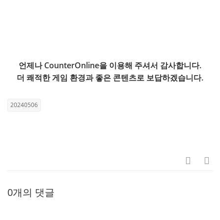
언제나 CounterOnline을 이용해 주셔서 감사합니다.
더 쾌적한 게임 환경과 좋은 콘텐츠로 보답하겠습니다.
20240506
0개의 댓글