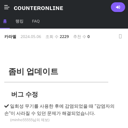
ᴄᴏᴜɴᴛᴇʀᴏɴʟɪɴᴇ
changelog #20240506
홈
랭킹
FAQ
카라멜
2024.05.06
조회 수
2229
추천 수
0
좀비 업데이트
버그 수정
일회성 무기를 사용한 후에 감염되었을 때 "감염자의
손"이 사라질 수 있던 문제가 해결되었습니다.
(minho55555님의 제보)