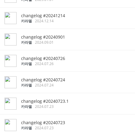
changelog #20241214
카라멜
2024.12.14
changelog #20240901
카라멜
2024.09.01
changelog #20240726
카라멜
2024.07.26
changelog #20240724
카라멜
2024.07.24
changelog #20240723.1
카라멜
2024.07.23
changelog #20240723
카라멜
2024.07.23