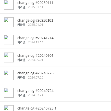
changelog #20250111
카라멜
2025.01.11
changelog #20250101
카라멜
2025.01.01
changelog #20241214
카라멜
2024.12.14
changelog #20240901
카라멜
2024.09.01
changelog #20240726
카라멜
2024.07.26
changelog #20240724
카라멜
2024.07.24
changelog #20240723.1