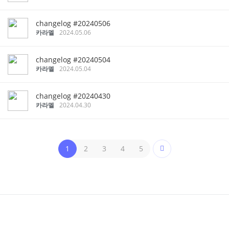
changelog #20240506
카라멜
2024.05.06
changelog #20240504
카라멜
2024.05.04
changelog #20240430
카라멜
2024.04.30
1
2
3
4
5