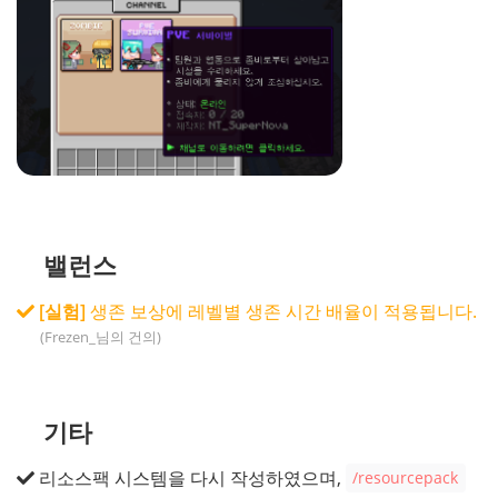
밸런스
[실험]
생존 보상에 레벨별 생존 시간 배율이 적용됩니다.
(Frezen_님의 건의)
기타
리소스팩 시스템을 다시 작성하였으며,
/resourcepack