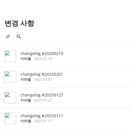
변경 사항
changelog #20260219
카라멜
2026.02.19
changelog #20250201
카라멜
2025.02.01
changelog #20250127
카라멜
2025.01.27
changelog #20250111
카라멜
2025.01.11