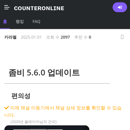
ᴄᴏᴜɴᴛᴇʀᴏɴʟɪɴᴇ
changelog #20250101
홈
랭킹
FAQ
카라멜
2025.01.01
조회 수
2097
추천 수
0
좀비 5.6.0 업데이트
편의성
이제 채널 이동기에서 채널 상세 정보를 확인할 수 있습
니다.
(2020년 플레이어님의 건의)