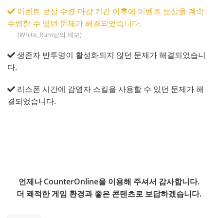
이벤트 보상 수령 마감 기간 이후에 이벤트 보상을 계속
수령할 수 있던 문제가 해결되었습니다.
(White_Rum님의 제보)
생존자 반투명이 활성화되지 않던 문제가 해결되었습니
다.
리스폰 시간에 감염자 스킬을 사용할 수 있던 문제가 해
결되었습니다.
언제나 CounterOnline을 이용해 주셔서 감사합니다.
더 쾌적한 게임 환경과 좋은 콘텐츠로 보답하겠습니다.