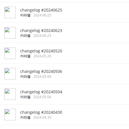
changelog #20240625
카라멜
2024.06.25
changelog #20240623
카라멜
2024.06.23
changelog #20240520
카라멜
2024.05.20
changelog #20240506
카라멜
2024.05.06
changelog #20240504
카라멜
2024.05.04
changelog #20240430
카라멜
2024.04.30