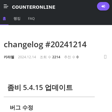
ᴄᴏᴜɴᴛᴇʀᴏɴʟɪɴᴇ
홈
랭킹
FAQ
changelog #20241214
카라멜
2024.12.14
조회 수
2214
추천 수
0
좀비 5.4.15 업데이트
버그 수정